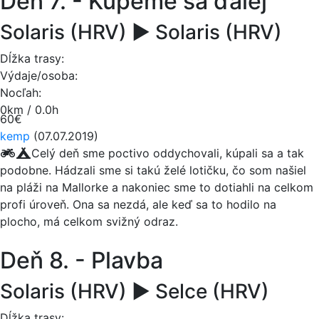
Deň 7. - Kúpeme sa ďalej
Solaris (HRV) ► Solaris (HRV)
Dĺžka trasy:
Výdaje/osoba:
Nocľah:
0km / 0.0h
60€
kemp
(07.07.2019)
Celý deň sme poctivo oddychovali, kúpali sa a tak
podobne. Hádzali sme si takú želé lotičku, čo som našiel
na pláži na Mallorke a nakoniec sme to dotiahli na celkom
profi úroveň. Ona sa nezdá, ale keď sa to hodilo na
plocho, má celkom svižný odraz.
Deň 8. - Plavba
Solaris (HRV) ► Selce (HRV)
Dĺžka trasy: