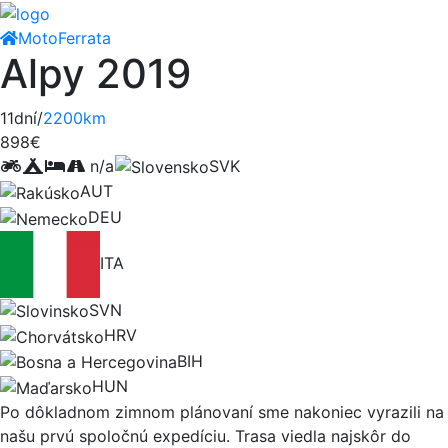
Moto
Ferrata
Alpy 2019
11dní/
2200km
898€
n/a
SVK
AUT
DEU
ITA
SVN
HRV
BIH
HUN
Po dôkladnom zimnom plánovaní sme nakoniec vyrazili na
našu prvú spoločnú expedíciu. Trasa viedla najskôr do