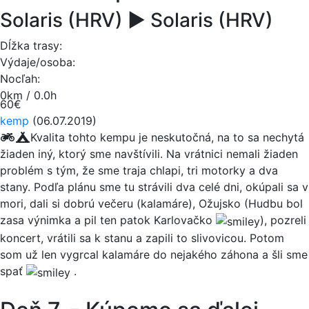
Solaris (HRV) ► Solaris (HRV)
Dĺžka trasy:
Výdaje/osoba:
Nocľah:
0km / 0.0h
60€
kemp
(06.07.2019)
Kvalita tohto kempu je neskutočná, na to sa nechytá
žiaden iný, ktorý sme navštívili. Na vrátnici nemali žiaden
problém s tým, že sme traja chlapi, tri motorky a dva
stany. Podľa plánu sme tu strávili dva celé dni, okúpali sa v
mori, dali si dobrú večeru (kalamáre), Ožujsko (Hudbu bol
zasa výnimka a pil ten patok Karlovačko
), pozreli
koncert, vrátili sa k stanu a zapili to slivovicou. Potom
som už len vygrcal kalamáre do nejakého záhona a šli sme
spať
.