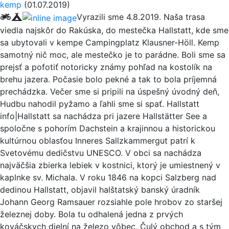
kemp
(01.07.2019)
Vyrazili sme 4.8.2019. Naša trasa
viedla najskôr do Rakúska, do mestečka Hallstatt, kde sme
sa ubytovali v kempe Campingplatz Klausner-Höll. Kemp
samotný nič moc, ale mestečko je to parádne. Boli sme sa
prejsť a pofotiť notoricky známy pohľad na kostolík na
brehu jazera. Počasie bolo pekné a tak to bola príjemná
prechádzka. Večer sme si pripili na úspešný úvodný deň,
Hudbu nahodil pyžamo a ľahli sme si spať. Hallstatt
info|Hallstatt sa nachádza pri jazere Hallstätter See a
spoločne s pohorím Dachstein a krajinnou a historickou
kultúrnou oblasťou Inneres Sallzkammergut patrí k
Svetovému dedičstvu UNESCO. V obci sa nachádza
najväčšia zbierka lebiek v kostnici, ktorý je umiestnený v
kaplnke sv. Michala. V roku 1846 na kopci Salzberg nad
dedinou Hallstatt, objavil halštatský banský úradník
Johann Georg Ramsauer rozsiahle pole hrobov zo staršej
železnej doby. Bola tu odhalená jedna z prvých
kováčskych dielní na železo vôbec. Čulý obchod a s tým