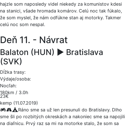
hajzle som naposledy videl niekedy za komunistov kdesi
na stanici, všade hromada komárov. Celú noc tak fúkalo,
že som myslel, že nám odfúkne stan aj motorky. Takmer
celú noc som nespal.
Deň 11. - Návrat
Balaton (HUN) ► Bratislava
(SVK)
Dĺžka trasy:
Výdaje/osoba:
Nocľah:
180km / 3.0h
23€
kemp (11.07.2019)
Ráno sme sa už len presunuli do Bratislavy. Dlho
sme šli po rozbitých okreskách a nakoniec sme sa napojili
na diaľnicu. Prvý raz sa mi na motorke stalo, že som sa