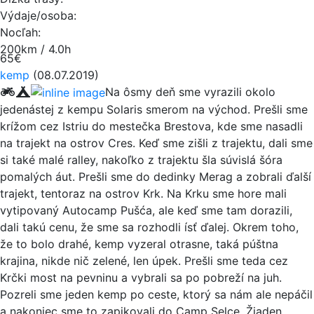
Výdaje/osoba:
Nocľah:
200km / 4.0h
65€
kemp
(08.07.2019)
Na ôsmy deň sme vyrazili okolo
jedenástej z kempu Solaris smerom na východ. Prešli sme
krížom cez Istriu do mestečka Brestova, kde sme nasadli
na trajekt na ostrov Cres. Keď sme zišli z trajektu, dali sme
si také malé ralley, nakoľko z trajektu šla súvislá šóra
pomalých áut. Prešli sme do dedinky Merag a zobrali ďalší
trajekt, tentoraz na ostrov Krk. Na Krku sme hore mali
vytipovaný Autocamp Pušća, ale keď sme tam dorazili,
dali takú cenu, že sme sa rozhodli ísť ďalej. Okrem toho,
že to bolo drahé, kemp vyzeral otrasne, taká púštna
krajina, nikde nič zelené, len úpek. Prešli sme teda cez
Krčki most na pevninu a vybrali sa po pobreží na juh.
Pozreli sme jeden kemp po ceste, ktorý sa nám ale nepáčil
a nakoniec sme to zapikovali do Camp Selce. Žiaden