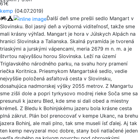
61€
kemp
(04.07.2019)
Ďalší deň sme prešli sedlo Mangart v
Slovinsku. Bol jasný deň a výborná viditeľnosť, takže sme
mali krásny výhľad. Mangart je hora v Júlskych Alpách na
hranici Slovinska a Talianska. Skalná pyramída je tvorená
triaskými a jurskými vápencami, meria 2679 m n. m. a je
štvrtou najvyššou horou Slovinska. Leží na území
Triglavského národného parku, na svahu hory pramení
riečka Koritnica. Priesmykom Mangartské sedlo, vedie
nejvyššie položená asfaltová cesta v Slovinsku,
dosahujúca nadmorskej výšky 2055 metrov. Z Mangartu
sme zišli dole a popri tyrkysovo modrej rieke Soča sme sa
presunuli k jazeru Bled, kde sme si dali obed a miestny
krémeš. Z Bledu k Bohinjskému jazeru bola krásne cesta
plná zákrut. Plán bol prenocovať v kempe Ukanc, na brehu
jazera Bohinj, ale mali plno, tak sme museli ísť ďalej. Aj tak
ten kemp nevyzeral moc dobre, stany boli natlačené jeden
vedľa druhého na krivom povrchu pod obrovskými