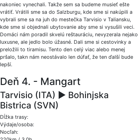
nakoniec vynechali. Takže sem sa budeme musieť ešte
vrátiť. Vrátili sme sa do Salzburgu, kde sme si nakúpili a
vybrali sme sa na juh do mestečka Tarvisio v Taliansku,
kde sme si objednali ubytovanie aby sme si vysušili veci.
Domáci nám poradil skvelú reštauráciu, nevyzerala nejako
luxusne, ale jedlo bolo úžasné. Dali sme si cestovinky a
preložili to tiramisu. Tento den celý viac alebo menej
pršalo, takn nám neostávalo len dúfať, že ten ďalší bude
lepší.
Deň 4. - Mangart
Tarvisio (ITA) ► Bohinjska
Bistrica (SVN)
Dĺžka trasy:
Výdaje/osoba:
Nocľah:
220km / 3.0h