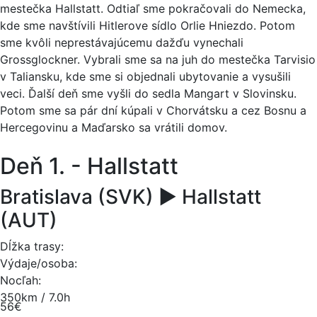
mestečka Hallstatt. Odtiaľ sme pokračovali do Nemecka,
kde sme navštívili Hitlerove sídlo Orlie Hniezdo. Potom
sme kvôli neprestávajúcemu dažďu vynechali
Grossglockner. Vybrali sme sa na juh do mestečka Tarvisio
v Taliansku, kde sme si objednali ubytovanie a vysušili
veci. Ďalší deň sme vyšli do sedla Mangart v Slovinsku.
Potom sme sa pár dní kúpali v Chorvátsku a cez Bosnu a
Hercegovinu a Maďarsko sa vrátili domov.
Deň 1. - Hallstatt
Bratislava (SVK) ► Hallstatt
(AUT)
Dĺžka trasy:
Výdaje/osoba:
Nocľah:
350km / 7.0h
56€