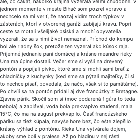
ale, čo čakať, nakoľko krajina vyzerala veľmi chudobne. V
jednom momente v meste Bihač som pozrel vpravo a
nechcelo sa mi veriť, že naozaj vidím troch týpkov v
zásterách, ktorí v otvorenej garáži zabíjajú kravu. Popri
ceste sa motali všelijaké psiská a mnohí obyvatelia
vyzerali, že sa s nimi život nemaznal. Príchod do kempu
bol ale riadny šok, pretože ten vyzeral ako kúsok raja.
Príjemné jednanie pani domácej a krásne meandre rieky
Una ma úplne dostali. Večer sme si vyšli na drevený
pontón a popíjali pivko, ktoré sme si mohli sami brať z
chladničky z kuchynky (keď sme sa pýtali majiteľky, či si
to nechce písať, povedala, že načo, však si to pamätáme).
Po chvíli sa na pontón pridali aj dve francúzky z Bretagne.
Zjavne párik. Skočil som si (moc podarená figúra to teda
nebola) a zaplával, voda bola prekvapivo studená, mala
15°C, čo ma na august prekvapilo. Časť francúzskeho
páriku sa tiež kúpala, navyše hore bez, čo ešte zlepšilo
krásny výhľad z pontónu. Rieka Una vytvárala dojem,
akoby sme boli v pralese. Až po hladinu v nej rástli