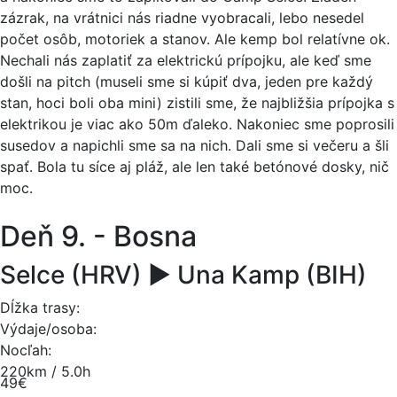
zázrak, na vrátnici nás riadne vyobracali, lebo nesedel
počet osôb, motoriek a stanov. Ale kemp bol relatívne ok.
Nechali nás zaplatiť za elektrickú prípojku, ale keď sme
došli na pitch (museli sme si kúpiť dva, jeden pre každý
stan, hoci boli oba mini) zistili sme, že najbližšia prípojka s
elektrikou je viac ako 50m ďaleko. Nakoniec sme poprosili
susedov a napichli sme sa na nich. Dali sme si večeru a šli
spať. Bola tu síce aj pláž, ale len také betónové dosky, nič
moc.
Deň 9. - Bosna
Selce (HRV) ► Una Kamp (BIH)
Dĺžka trasy:
Výdaje/osoba:
Nocľah:
220km / 5.0h
49€