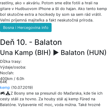
rastliny, ako v akváriu. Potom sme ešte fotili a hrali na
gitare v Hudbuovom iPhone a šli do hajan. Ako tento kemp
bol skutočne extra a hocikedy by som sa sem rád vrátil.
Veľmi príjemná majiteľka a fakt neskutočná príroda.
Bosna i Hercegovina info
Deň 10. - Balaton
Una Kamp (BIH) ► Balaton (HUN)
Dĺžka trasy:
Výdaje/osoba:
Nocľah:
400km / 6.0h
64€
kemp
(10.07.2019)
Z Bosny sme sa presunuli do Maďarska, kde tie ich
cesty stáli za hovno. Za houby stál aj kemp Füred na
Balatóne. Vybavenie nič moc, voda mútna. Také hrozné