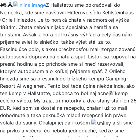
Z Hallstattu sme pokračovali do
Nemecka, kde sme navštívili Hitlerove sídlo Kehlsteinhaus
(Orlie Hniezdo). Je to horská chata v nadmorskej výške
1834m. Chata nebola nijako špeciálna a hemžila sa
turistami. Avšak z hora bol krásny výhľad a celý čas nám
príjemne svietilo slniečko, takže výlet stál za to.
Fascinujúce bolo, s akou precíznosťou mali zorganizovanú
autobusovú dopravu na chatu a späť. Lístok sa kupoval na
presnú hodinu a po príchode sme si hneď rezervovali,
ktorým autobusom a o koľkej pôjdeme späť. Z Orlieho
hniezda sme sa presunuli do blízkeho kempu Camping-
Resort Allweglehen. Tento bol teda úplne niekde inde, ako
ten kemp v Hallstatte, dokonca to bol najlacnejší kemp
celého výletu. My traja, tri motorky a dva stany stáli len 25
EUR. Keď som sa dostal na recepciu, chalani už to mali
dohodnuté a taká peknučká mladá recepčná ich práve
volala do sauny. Chalapi jej dali košom
a šli sme
na pivko a večeru, čo nebolo jednoduché, keďže sme