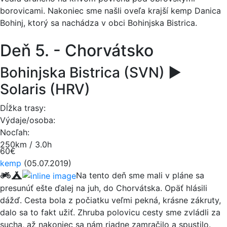
borovicami. Nakoniec sme našli oveľa krajší kemp Danica
Bohinj, ktorý sa nachádza v obci Bohinjska Bistrica.
Deň 5. - Chorvátsko
Bohinjska Bistrica (SVN) ►
Solaris (HRV)
Dĺžka trasy:
Výdaje/osoba:
Nocľah:
250km / 3.0h
60€
kemp
(05.07.2019)
Na tento deň sme mali v pláne sa
presunúť ešte ďalej na juh, do Chorvátska. Opäť hlásili
dážď. Cesta bola z počiatku veľmi pekná, krásne zákruty,
dalo sa to fakt užiť. Zhruba polovicu cesty sme zvládli za
sucha, až nakoniec sa nám riadne zamračilo a spustilo.