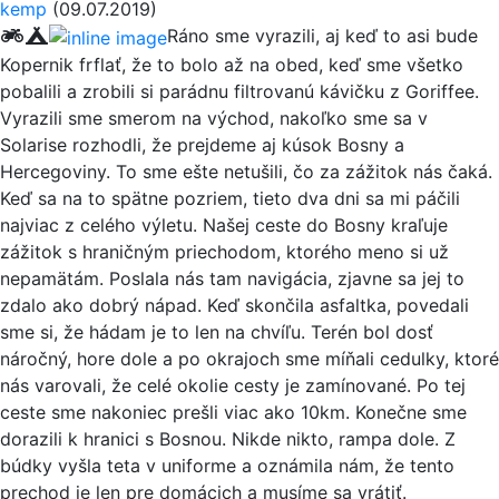
kemp
(09.07.2019)
Ráno sme vyrazili, aj keď to asi bude
Kopernik frflať, že to bolo až na obed, keď sme všetko
pobalili a zrobili si parádnu filtrovanú kávičku z Goriffee.
Vyrazili sme smerom na východ, nakoľko sme sa v
Solarise rozhodli, že prejdeme aj kúsok Bosny a
Hercegoviny. To sme ešte netušili, čo za zážitok nás čaká.
Keď sa na to spätne pozriem, tieto dva dni sa mi páčili
najviac z celého výletu. Našej ceste do Bosny kraľuje
zážitok s hraničným priechodom, ktorého meno si už
nepamätám. Poslala nás tam navigácia, zjavne sa jej to
zdalo ako dobrý nápad. Keď skončila asfaltka, povedali
sme si, že hádam je to len na chvíľu. Terén bol dosť
náročný, hore dole a po okrajoch sme míňali cedulky, ktoré
nás varovali, že celé okolie cesty je zamínované. Po tej
ceste sme nakoniec prešli viac ako 10km. Konečne sme
dorazili k hranici s Bosnou. Nikde nikto, rampa dole. Z
búdky vyšla teta v uniforme a oznámila nám, že tento
prechod je len pre domácich a musíme sa vrátiť.