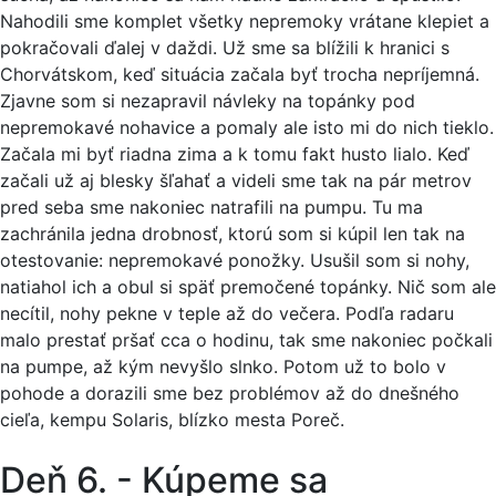
Nahodili sme komplet všetky nepremoky vrátane klepiet a
pokračovali ďalej v daždi. Už sme sa blížili k hranici s
Chorvátskom, keď situácia začala byť trocha nepríjemná.
Zjavne som si nezapravil návleky na topánky pod
nepremokavé nohavice a pomaly ale isto mi do nich tieklo.
Začala mi byť riadna zima a k tomu fakt husto lialo. Keď
začali už aj blesky šľahať a videli sme tak na pár metrov
pred seba sme nakoniec natrafili na pumpu. Tu ma
zachránila jedna drobnosť, ktorú som si kúpil len tak na
otestovanie: nepremokavé ponožky. Usušil som si nohy,
natiahol ich a obul si späť premočené topánky. Nič som ale
necítil, nohy pekne v teple až do večera. Podľa radaru
malo prestať pršať cca o hodinu, tak sme nakoniec počkali
na pumpe, až kým nevyšlo slnko. Potom už to bolo v
pohode a dorazili sme bez problémov až do dnešného
cieľa, kempu Solaris, blízko mesta Poreč.
Deň 6. - Kúpeme sa