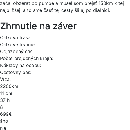
začal obzerať po pumpe a musel som prejsť 150km k tej
najbližšej, a to sme časť tej cesty šli aj po diaľnici.
Zhrnutie na záver
Celková trasa:
Celkové trvanie:
Odjazdený čas:
Počet prejdených krajín:
Náklady na osobu:
Cestovný pas:
Víza:
2200km
11 dní
37 h
8
699€
áno
nie