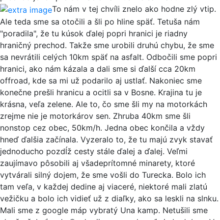
To nám v tej chvíli znelo ako hodne zlý vtip.
Ale teda sme sa otočili a šli po hline späť. Tetuša nám
"poradila", že tu kúsok ďalej popri hranici je riadny
hraničný prechod. Takže sme urobili druhú chybu, že sme
sa nevrátili celých 10km späť na asfalt. Odbočili sme popri
hranici, ako nám kázala a dali sme si ďalší cca 20km
offroad, kde sa mi už podarilo aj ustlať. Nakoniec sme
konečne prešli hranicu a ocitli sa v Bosne. Krajina tu je
krásna, veľa zelene. Ale to, čo sme šli my na motorkách
zrejme nie je motorkárov sen. Zhruba 40km sme šli
nonstop cez obec, 50km/h. Jedna obec končila a vždy
hneď ďalšia začínala. Vyzeralo to, že tu majú zvyk stavať
jednoducho pozdĺž cesty stále ďalej a ďalej. Veľmi
zaujímavo pôsobili aj všadeprítomné minarety, ktoré
vytvárali silný dojem, že sme vošli do Turecka. Bolo ich
tam veľa, v každej dedine aj viaceré, niektoré mali zlatú
vežičku a bolo ich vidieť už z diaľky, ako sa leskli na slnku.
Mali sme z google máp vybratý Una kamp. Netušili sme