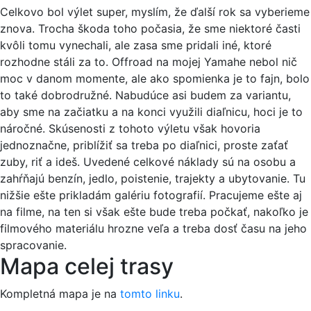
Celkovo bol výlet super, myslím, že ďalší rok sa vyberieme
znova. Trocha škoda toho počasia, že sme niektoré časti
kvôli tomu vynechali, ale zasa sme pridali iné, ktoré
rozhodne stáli za to. Offroad na mojej Yamahe nebol nič
moc v danom momente, ale ako spomienka je to fajn, bolo
to také dobrodružné. Nabudúce asi budem za variantu,
aby sme na začiatku a na konci využili diaľnicu, hoci je to
náročné. Skúsenosti z tohoto výletu však hovoria
jednoznačne, priblížiť sa treba po diaľnici, proste zaťať
zuby, riť a ideš. Uvedené celkové náklady sú na osobu a
zahŕňajú benzín, jedlo, poistenie, trajekty a ubytovanie. Tu
nižšie ešte prikladám galériu fotografií. Pracujeme ešte aj
na filme, na ten si však ešte bude treba počkať, nakoľko je
filmového materiálu hrozne veľa a treba dosť času na jeho
spracovanie.
Mapa celej trasy
Kompletná mapa je na
tomto linku
.