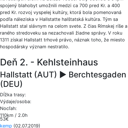
spojený blahobyt umožnili medzi ca 700 pred Kr. a 400
pred Kr. rozvoj vyspelej kultúry, ktorá bola pomenovaná
podľa náleziska v Hallstatte halštatská kultúra. Tým sa
Hallstatt stal slávnym na celom svete. Z čias Rímskej ríše a
raného stredoveku sa nezachovali žiadne správy. V roku
1311 získal Hallstatt trhové právo, náznak toho, že miesto
hospodársky význam nestratilo.
Deň 2. - Kehlsteinhaus
Hallstatt (AUT) ► Berchtesgaden
(DEU)
Dĺžka trasy:
Výdaje/osoba:
Nocľah:
110km / 2.0h
53€
kemp
(02.07.2019)