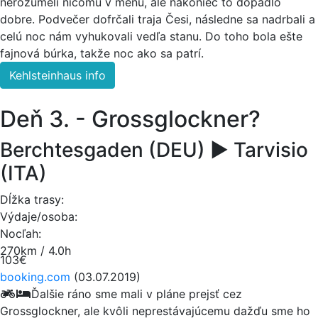
nerozumeli ničomu v menu, ale nakoniec to dopadlo
dobre. Podvečer dofrčali traja Česi, následne sa nadrbali a
celú noc nám vyhukovali vedľa stanu. Do toho bola ešte
fajnová búrka, takže noc ako sa patrí.
Kehlsteinhaus info
Deň 3. - Grossglockner?
Berchtesgaden (DEU) ► Tarvisio
(ITA)
Dĺžka trasy:
Výdaje/osoba:
Nocľah:
270km / 4.0h
103€
booking.com
(03.07.2019)
Ďalšie ráno sme mali v pláne prejsť cez
Grossglockner, ale kvôli neprestávajúcemu dažďu sme ho