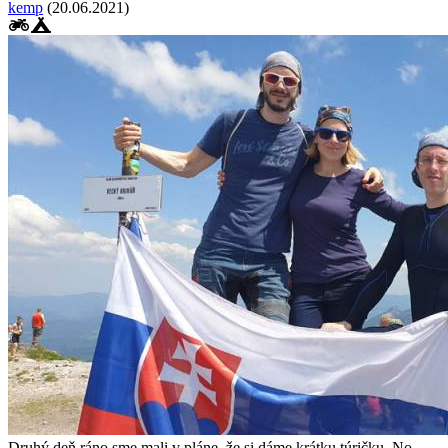
kemp
(20.06.2021)
Druhý deň ráno sme mali v pláne, že si dáme krátku túričku. No