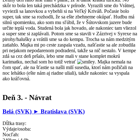
skôr to bola len taká prechádzka v prírode. Vyrazili sme do Vrátnej,
vyviezli sa lanovkou a vybehli si na Veľký Kriváň. Počasie bolo
super, tak sme sa rozhodli, že sa ešte zbehneme okúpať. Hudbu má
silnú spomienku, ako som mu sľúbil, že v Šútovskom jazere bude
určite teplá voda. Studená bola jak hovado, ale nakoniec tam vliezol
a super sme si zaplávali. Potom sme sa stavili v Zázrivej v Syrexe na
pirohy/halušky a vrátili sme sa do kempu. Trocha sa nám medzitým
zatiahlo. Majka mi po ceste zaspala vzadu, našťastie sa ale zobudila
pri nejakom nepodarenom podradení, takže sa nič nestalo. V kempe
zdá sa cez deň pršalo, lebo sme mali v stane komplet mokrú
karimatku, nechal som ho totiž vetrať
. Majka nemala na
čom spať, ale na šťastie sa našli milí susedia, ktorí nám požičali na
noc lehátko (ešte nám aj riadne uliali), takže nakoniec sa vyspala
ako kráľovná.
Deň 3. - Návrat
Belá (SVK) ► Bratislava (SVK)
Dĺžka trasy:
Výdaje/osoba:
Nocľah: