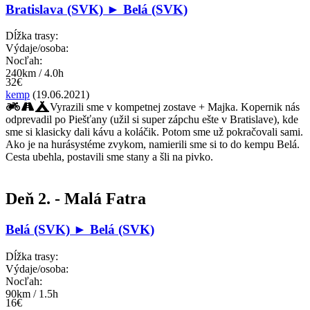
Bratislava (SVK) ► Belá (SVK)
Dĺžka trasy:
Výdaje/osoba:
Nocľah:
240km / 4.0h
32€
kemp
(19.06.2021)
Vyrazili sme v kompetnej zostave + Majka. Kopernik nás
odprevadil po Piešťany (užil si super zápchu ešte v Bratislave), kde
sme si klasicky dali kávu a koláčik. Potom sme už pokračovali sami.
Ako je na hurásystéme zvykom, namierili sme si to do kempu Belá.
Cesta ubehla, postavili sme stany a šli na pivko.
Deň 2. - Malá Fatra
Belá (SVK) ► Belá (SVK)
Dĺžka trasy:
Výdaje/osoba:
Nocľah:
90km / 1.5h
16€