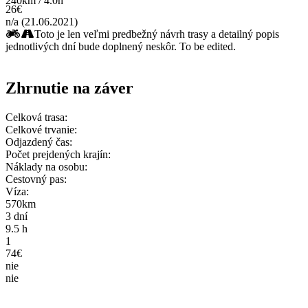
240km / 4.0h
26€
n/a (21.06.2021)
Toto je len veľmi predbežný návrh trasy a detailný popis
jednotlivých dní bude doplnený neskôr. To be edited.
Zhrnutie na záver
Celková trasa:
Celkové trvanie:
Odjazdený čas:
Počet prejdených krajín:
Náklady na osobu:
Cestovný pas:
Víza:
570km
3 dní
9.5 h
1
74€
nie
nie