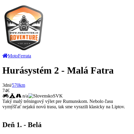
Moto
Ferrata
Hurásystém 2 - Malá Fatra
3dni/
570km
74€
n/a
SVK
Taký malý tréningový výlet pre Rumunskom. Nebolo času
vymýšľať nejakú novú trasu, tak sme vyrazili klasicky na Liptov.
Deň 1. - Belá