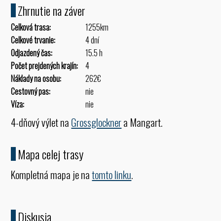
Zhrnutie na záver
Celková trasa:
1255km
Celkové trvanie:
4 dní
Odjazdený čas:
15.5 h
Počet prejdených krajín:
4
Náklady na osobu:
262€
Cestovný pas:
nie
Víza:
nie
4-dňový výlet na
Grossglockner
a Mangart.
Mapa celej trasy
Kompletná mapa je na
tomto linku
.
Diskusia