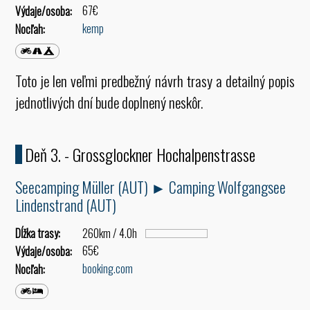
67€
Výdaje/osoba:
kemp
Nocľah:
Toto je len veľmi predbežný návrh trasy a detailný popis
jednotlivých dní bude doplnený neskôr.
Deň 3. - Grossglockner Hochalpenstrasse
Seecamping Müller (AUT) ► Camping Wolfgangsee
Lindenstrand (AUT)
Dĺžka trasy:
260km / 4.0h
65€
Výdaje/osoba:
booking.com
Nocľah: