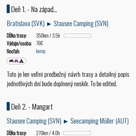
Deň 1. - Na západ...
Bratislava (SVK) ► Stausee Camping (SVN)
Dĺžka trasy:
350km / 3.5h
76€
Výdaje/osoba:
kemp
Nocľah:
Toto je len veľmi predbežný návrh trasy a detailný popis
jednotlivých dní bude doplnený neskôr. To be edited.
Deň 2. - Mangart
Stausee Camping (SVN) ► Seecamping Müller (AUT)
Dĺžka trasy:
270km / 4.0h