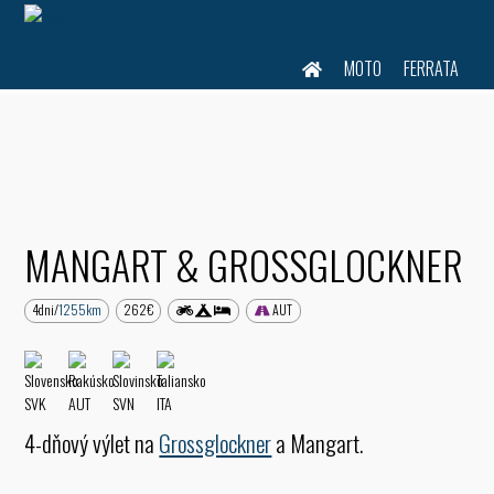
Grossglockner a Mangart."/>
MOTO
FERRATA
MANGART & GROSSGLOCKNER
4dni/
1255km
262€
AUT
SVK
AUT
SVN
ITA
4-dňový výlet na
Grossglockner
a Mangart.