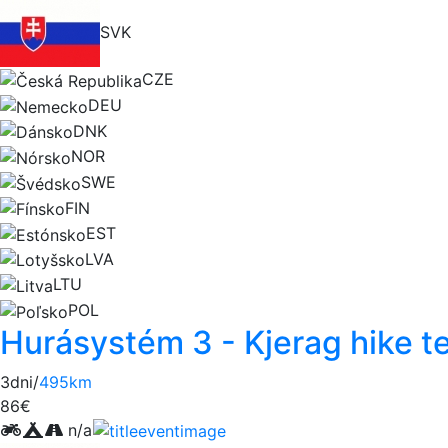
SVK
CZE
DEU
DNK
NOR
SWE
FIN
EST
LVA
LTU
POL
Hurásystém 3 - Kjerag hike t
3dni/
495km
86€
n/a