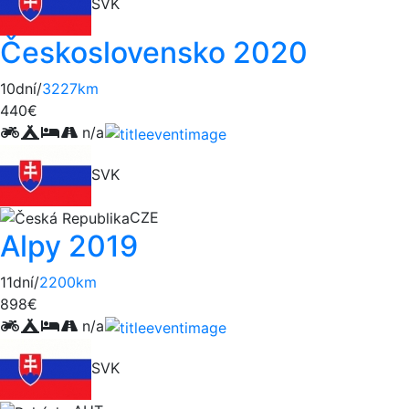
SVK
Československo 2020
10dní/
3227km
440€
n/a
SVK
CZE
Alpy 2019
11dní/
2200km
898€
n/a
SVK