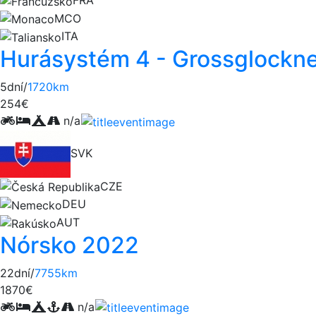
FRA
MCO
ITA
Hurásystém 4 - Grossglockn
5dní/
1720km
254€
n/a
SVK
CZE
DEU
AUT
Nórsko 2022
22dní/
7755km
1870€
n/a