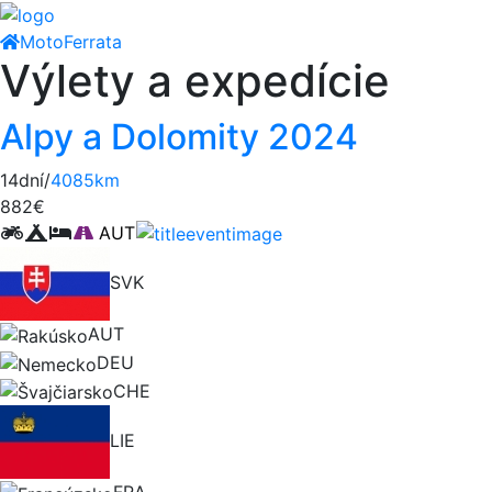
Moto
Ferrata
Výlety a expedície
Alpy a Dolomity 2024
14dní/
4085km
882€
AUT
SVK
AUT
DEU
CHE
LIE