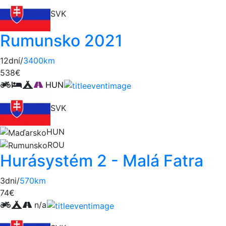
SVK
Rumunsko 2021
12dní/
3400km
538€
HUN
SVK
HUN
ROU
Hurásystém 2 - Malá Fatra
3dni/
570km
74€
n/a