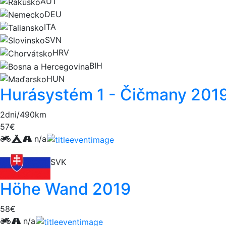
AUT
DEU
ITA
SVN
HRV
BIH
HUN
Hurásystém 1 - Čičmany 201
2dni/490km
57€
n/a
SVK
Höhe Wand 2019
58€
n/a