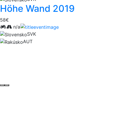
Höhe Wand 2019
58€
n/a
SVK
AUT
Prihlásiť