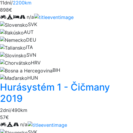
11dní/
2200km
898€
n/a
SVK
AUT
DEU
ITA
SVN
HRV
BIH
HUN
Hurásystém 1 - Čičmany
2019
2dni/490km
57€
n/a
SVK