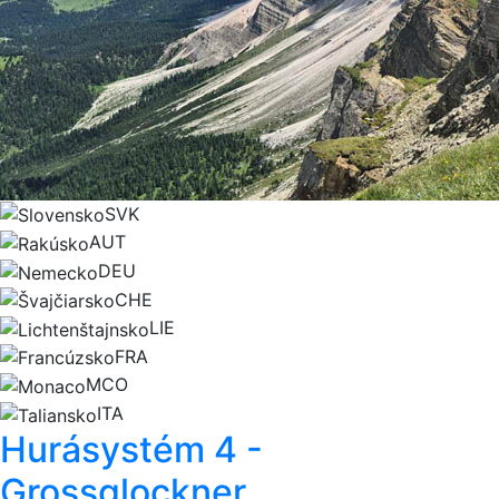
SVK
AUT
DEU
CHE
LIE
FRA
MCO
ITA
Hurásystém 4 -
Grossglockner