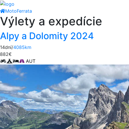
Moto
Ferrata
Výlety a expedície
Alpy a Dolomity 2024
14dní/
4085km
882€
AUT