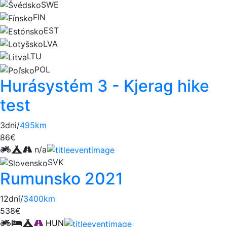
SWE
FIN
EST
LVA
LTU
POL
Hurásystém 3 - Kjerag hike
test
3dni/
495km
86€
n/a
SVK
Rumunsko 2021
12dní/
3400km
538€
HUN