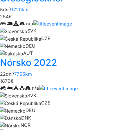
5dní/
1720km
254€
n/a
SVK
CZE
DEU
AUT
Nórsko 2022
22dní/
7755km
1870€
n/a
SVK
CZE
DEU
DNK
NOR