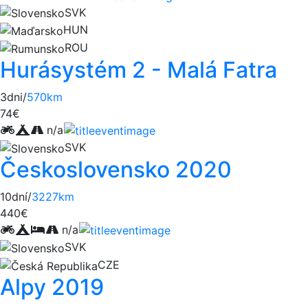
SVK
HUN
ROU
Hurásystém 2 - Malá Fatra
3dni/
570km
74€
n/a
SVK
Československo 2020
10dní/
3227km
440€
n/a
SVK
CZE
Alpy 2019