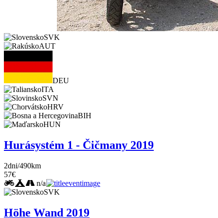
SVK
AUT
DEU
ITA
SVN
HRV
BIH
HUN
Hurásystém 1 - Čičmany 2019
2dni/490km
57€
n/a
SVK
Höhe Wand 2019