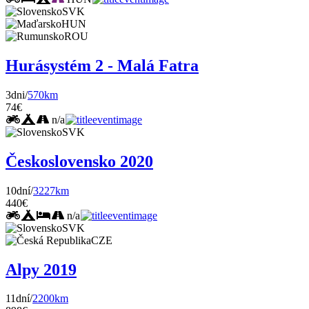
SVK
HUN
ROU
Hurásystém 2 - Malá Fatra
3dni/
570km
74€
n/a
SVK
Československo 2020
10dní/
3227km
440€
n/a
SVK
CZE
Alpy 2019
11dní/
2200km