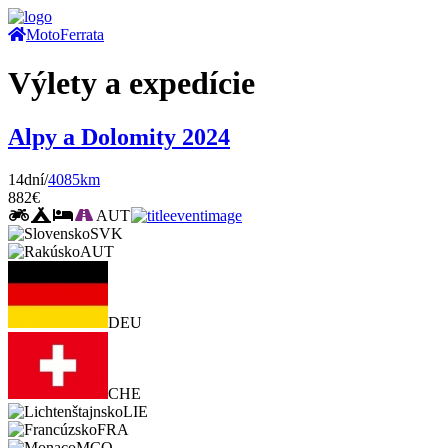
Moto
Ferrata
Výlety a expedície
Alpy a Dolomity 2024
14dní/
4085km
882€
AUT
SVK
AUT
DEU
CHE
LIE
FRA
MCO