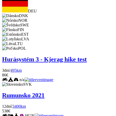
DEU
DNK
NOR
SWE
FIN
EST
LVA
LTU
POL
Hurásystém 3 - Kjerag hike test
3dni/
495km
86€
n/a
SVK
Rumunsko 2021
12dní/
3400km
538€
HUN