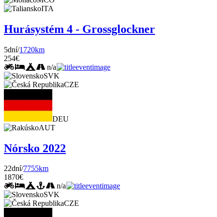
ITA
Hurásystém 4 - Grossglockner
5dní/
1720km
254€
n/a
SVK
CZE
DEU
AUT
Nórsko 2022
22dní/
7755km
1870€
n/a
SVK
CZE