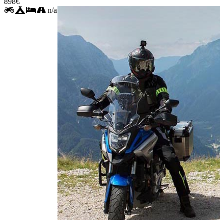
898€
n/a