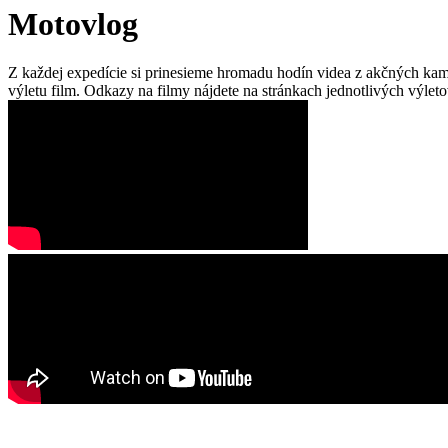
Motovlog
Z každej expedície si prinesieme hromadu hodín videa z akčných kami
výletu film. Odkazy na filmy nájdete na stránkach jednotlivých výletov