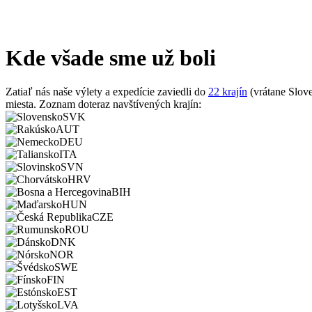
Kde všade sme už boli
Zatiaľ nás naše výlety a expedície zaviedli do
22 krajín
(vrátane Slove
miesta. Zoznam doteraz navštívených krajín:
SVK
AUT
DEU
ITA
SVN
HRV
BIH
HUN
CZE
ROU
DNK
NOR
SWE
FIN
EST
LVA