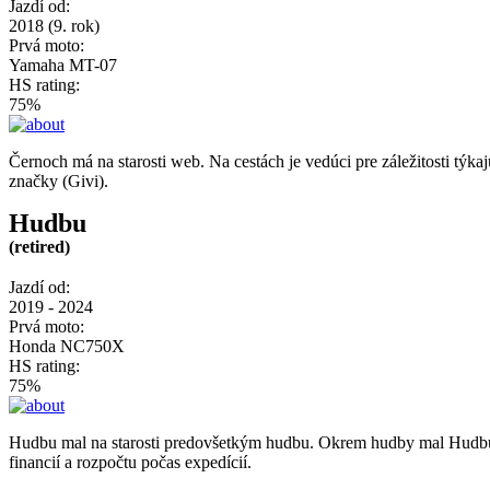
Jazdí od:
2018 (9. rok)
Prvá moto:
Yamaha MT-07
HS rating:
75%
Černoch má na starosti web. Na cestách je vedúci pre záležitosti týk
značky (Givi).
Hudbu
(retired)
Jazdí od:
2019 - 2024
Prvá moto:
Honda NC750X
HS rating:
75%
Hudbu mal na starosti predovšetkým hudbu. Okrem hudby mal Hudbu n
financií a rozpočtu počas expedícií.