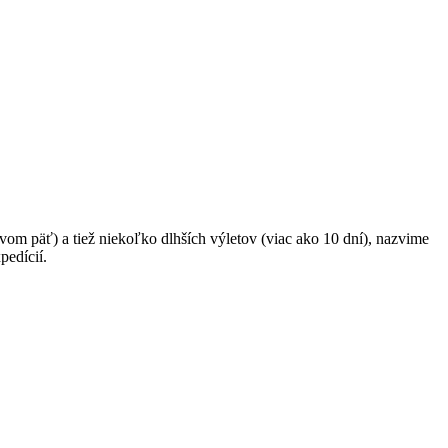
ovom päť) a tiež niekoľko dlhších výletov (viac ako 10 dní), nazvime
pedícií.