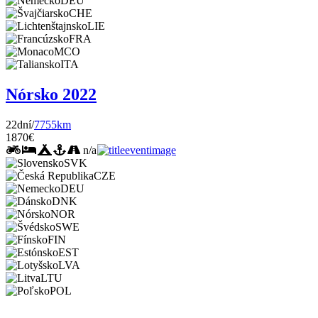
DEU
CHE
LIE
FRA
MCO
ITA
Nórsko 2022
22dní/
7755km
1870€
n/a
SVK
CZE
DEU
DNK
NOR
SWE
FIN
EST
LVA
LTU
POL