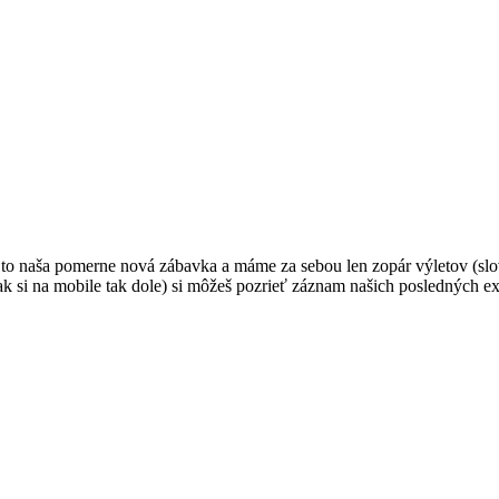
 je to naša pomerne nová zábavka a máme za sebou len zopár výletov (sl
 (ak si na mobile tak dole) si môžeš pozrieť záznam našich posledných ex