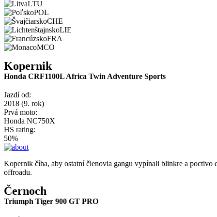
LTU
POL
CHE
LIE
FRA
MCO
Kopernik
Honda CRF1100L Africa Twin Adventure Sports
Jazdí od:
2018 (9. rok)
Prvá moto:
Honda NC750X
HS rating:
50%
Kopernik číha, aby ostatní členovia gangu vypínali blinkre a pocti
offroadu.
Černoch
Triumph Tiger 900 GT PRO