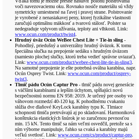
Vďaka tomu je možné presne nastaviť polohu polstrovania
voči navezovaciemu oku. Rovnako nosiče materiálu sú vždy
symetricky umiestnené na ľavej i pravej strane. Polstrovanie
je vyrobené z nenasiakavej peny, ktorej fyzikálne vlastnosti
zaručujú optimálnu mäkkosť a tvarovú stálosť. Polster sa
nedegraduje vplyvom užívania, teploty ani vlhkosti. Link:
www.ocun.com/product/twist4
.
Hrudný úväz Ocún WeBee Chest Lite + Tie-in sling
-
Pohodlný, priedušný a univerzálny hrudný úväzok. K tomu
špeciálna slučka na prepojenie sedáku s hrudným úväzom
(namiesto plochej slučky, ktorú treba vedieť správne uviazať).
Link:
www.ocun.com/product/webee-chest-lite-tie-in-sling3
.
Na samotné prepojenie je ešte potrebná oválna karabína, napr.
Ocún Osprey Twist. Link:
www.ocun.com/product/osprey-
twist3
.
Tlmič pádu Ocún Captur Pro
- tlmič pádu novej generácie
s väčšími karabínami a lepším úchytom, spĺňajúci novú
bezpečnostnú normu EN 958: 2019. Je určený pre osoby vo
váhovom rozmedzí 40-120 kg. K pohodlnému cvakaniu
slúžia dve dlaňové KeyLock karabíny typu K. Tlmiace
schopnosti tlmiča pretrvávajú aj po skladovaní. Harmoniková
konštrukcia elastických šnúrok je so zaručenou pevnosťou
min. 15 kN. Tento tlmič sa nám veľmi osvedčil, pretože sa s
ním výborne manipuluje, ľahko sa cvaká a karabíny majú
veľkú svetlosť. Link:
www.ocun.com/cs/product/captur-pro
.