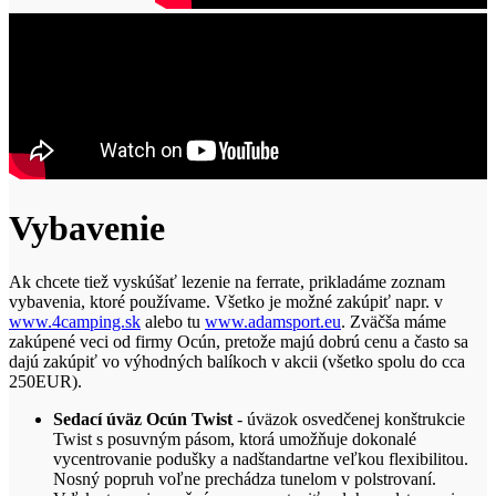
Vybavenie
Ak chcete tiež vyskúšať lezenie na ferrate, prikladáme zoznam
vybavenia, ktoré používame. Všetko je možné zakúpiť napr. v
www.4camping.sk
alebo tu
www.adamsport.eu
. Zväčša máme
zakúpené veci od firmy Ocún, pretože majú dobrú cenu a často sa
dajú zakúpiť vo výhodných balíkoch v akcii (všetko spolu do cca
250EUR).
Sedací úväz Ocún Twist
- úväzok osvedčenej konštrukcie
Twist s posuvným pásom, ktorá umožňuje dokonalé
vycentrovanie podušky a nadštandartne veľkou flexibilitou.
Nosný popruh voľne prechádza tunelom v polstrovaní.