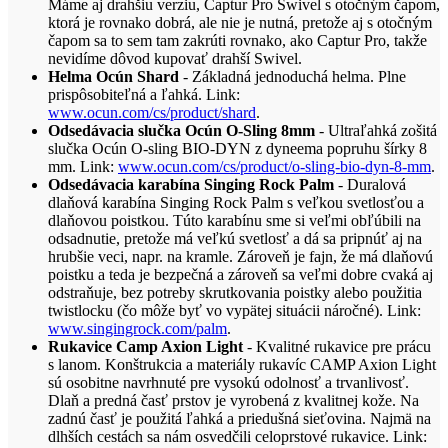
Máme aj drahšiu verziu, Captur Pro Swivel s otočným čapom,
ktorá je rovnako dobrá, ale nie je nutná, pretože aj s otočným
čapom sa to sem tam zakrúti rovnako, ako Captur Pro, takže
nevidíme dôvod kupovať drahší Swivel.
Helma Ocún Shard
- Základná jednoduchá helma. Plne
prispôsobiteľná a ľahká. Link:
www.ocun.com/cs/product/shard
.
Odsedávacia slučka Ocún O-Sling 8mm
- Ultraľahká zošitá
slučka Ocún O-sling BIO-DYN z dyneema popruhu šírky 8
mm. Link:
www.ocun.com/cs/product/o-sling-bio-dyn-8-mm
.
Odsedávacia karabína Singing Rock Palm
- Duralová
dlaňová karabína Singing Rock Palm s veľkou svetlosťou a
dlaňovou poistkou. Túto karabínu sme si veľmi obľúbili na
odsadnutie, pretože má veľkú svetlosť a dá sa pripnúť aj na
hrubšie veci, napr. na kramle. Zároveň je fajn, že má dlaňovú
poistku a teda je bezpečná a zároveň sa veľmi dobre cvaká aj
odstraňuje, bez potreby skrutkovania poistky alebo použitia
twistlocku (čo môže byť vo vypätej situácii náročné). Link:
www.singingrock.com/palm
.
Rukavice Camp Axion Light
- Kvalitné rukavice pre prácu
s lanom. Konštrukcia a materiály rukavíc CAMP Axion Light
sú osobitne navrhnuté pre vysokú odolnosť a trvanlivosť.
Dlaň a predná časť prstov je vyrobená z kvalitnej kože. Na
zadnú časť je použitá ľahká a priedušná sieťovina. Najmä na
dlhších cestách sa nám osvedčili celoprstové rukavice. Link: